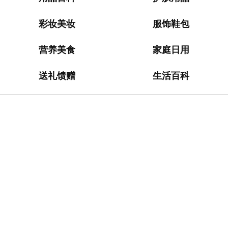
淘
网
站
彩妆美妆
服饰鞋包
德
营养美食
家庭日用
国
海
送礼馈赠
生活百科
淘
网
站
日
本
海
淘
网
站
英
国