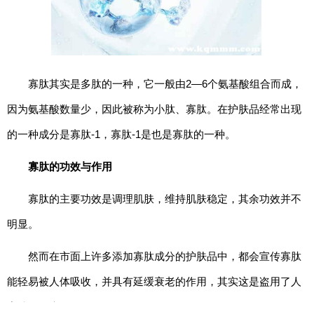
期
五
网
络
寡肽其实是多肽的一种，它一般由2—6个氨基酸组合而成，
星
因为氨基酸数量少，因此被称为小肽、寡肽。在护肤品经常出现
期
一
的一种成分是寡肽-1，寡肽-1是也是寡肽的一种。
亚
寡肽的功效与作用
马
逊
寡肽的主要功效是调理肌肤，维持肌肤稳定，其余功效并不
会
员
明显。
日
然而在市面上许多添加寡肽成分的护肤品中，都会宣传寡肽
11.11
能轻易被人体吸收，并具有延缓衰老的作用，其实这是盗用了人
寡肽-1的功效。
百