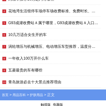
花地湾生活馆停车场停车场收费标准、免费时长、日租月租信息
4
G93成灌收费站Ａ属于哪里，G93成灌收费站Ａ入口的详细地址
5
10几万适合女生开的车
6
涡轮增压与机械增压、电动增压车型推荐，温度分区控制选什么车好？
7
一年收入100万开什么车
8
五菱最贵的车有哪些
9
青岛旅游必去十大景点推荐理由
10
>
>
> 正文
首页
用品百科
护肤用品
触摸版
电脑版