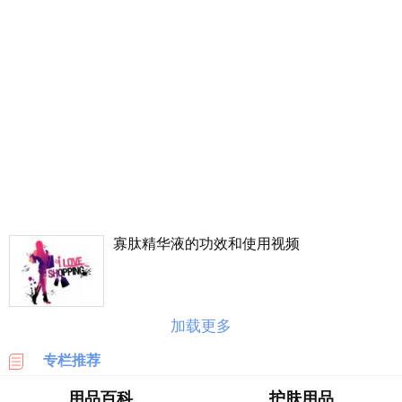
丰
价
格
表
广
州
车
展
海
淘
寡肽精华液的功效和使用视频
攻
略
|
BASE
加载更多
美
专栏推荐
国
海
用品百科
护肤用品