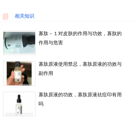
乐
天
相关知识
国
际
寡肽－１对皮肤的作用与功效，寡肽的
作用与危害
6PM
LOOKFANTASTIC
寡肽原液使用禁忌，寡肽原液的功效与
副作用
SSENSE
化
寡肽原液的功效，寡肽原液祛痘印有用
妆
品
吗
成
分
顺