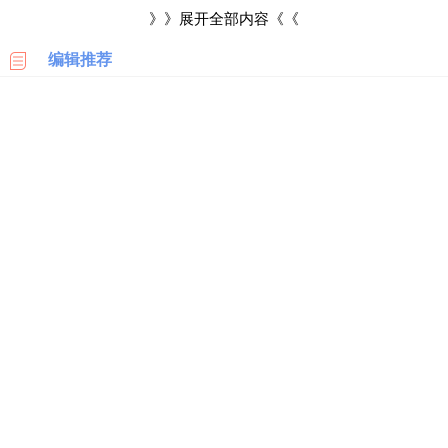
科
》》展开全部内容《《
人寡肽-1是一种人体固有的活性物质，它能阻止人体皮肤的
编辑推荐
美
衰老，使人体保持美丽，因此也被称为“美丽因子”。
国
亚
另外它还具有改善皮肤，让受损皮肤快速修复，淡化眼纹、
马
逊
紧致肌肤并给予滋润，从而增强皮肤弹性，它还可以美白祛斑，
降低皮肤中的和色素，修复太晒晒后的皮肤，并能防粉刺，去疤
日
本
痕，可以说人寡肽一的功效十分强大。
亚
马
但是在国内人寡肽-1是禁用品，因此国内的护肤品所含的寡
逊
肽并不是人寡肽-1，然也没有日人寡肽-1的功效。所以看到大肆
德
宣传寡肽-1抗衰老功效的时候，需要理智对待，千万不能迷信。
国
亚
马
逊