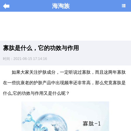
海淘族
导
航
|
寡肽是什么，它的功效与作用
Home
时间：2021-06-15 17:14:16
×
如果大家关注护肤成分，一定听说过寡肽，而且这两年寡肽
海
淘
在一些抗衰老的护肤产品中出现频率还非常高，那么究竟寡肽是
促
销
什么,它的功效与作用又是什么呢？
|
DISCOUNT
黑
色
星