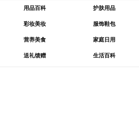
淘
网
用品百科
护肤用品
站
彩妆美妆
服饰鞋包
德
国
营养美食
家庭日用
海
淘
送礼馈赠
生活百科
网
站
日
本
海
淘
网
站
英
国