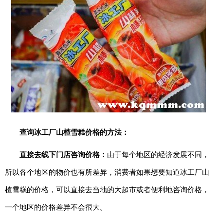
期
五
网
络
星
期
一
亚
马
逊
查询冰工厂山楂雪糕价格的方法：
会
员
直接去线下门店咨询价格：
由于每个地区的经济发展不同，
日
所以各个地区的物价也有所差异，消费者如果想要知道冰工厂山
11.11
楂雪糕的价格，可以直接去当地的大超市或者便利地咨询价格，
一个地区的价格差异不会很大。
百