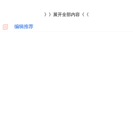
科
在线上直接查看：
消费者在查询价格时也可以直接在点外卖
》》展开全部内容《《
的软件中搜索价格，在搜索框中输入“冰工厂山楂雪糕”，点击搜
美
国
编辑推荐
索过后也可以直接查询到该雪糕的具体价格。
亚
马
在线上购物软件中查询：
消费者在购买冰工厂山楂雪糕时也
逊
可以直接在线上购物平台，比如淘宝、京东等电商平台，在电商
日
平台的搜索框当中输入“冰工厂山楂雪糕”，点击搜索过后也能查
本
亚
询到该雪糕的钱价格，在多个价格当中选择自己认为合理价格购
马
逊
买即可。
德
国
亚
马
逊