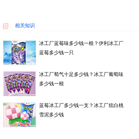
乐
天
国
相关知识
际
冰工厂蓝莓味多少钱一根？伊利冰工厂
6PM
蓝莓多少钱一只
LOOKFANTASTIC
冰工厂萄气十足多少钱？冰工厂葡萄味
SSENSE
多少钱一根
化
妆
品
蓝莓冰工厂多少钱一支？冰工厂炫白桃
成
雪泥多少钱
分
顺