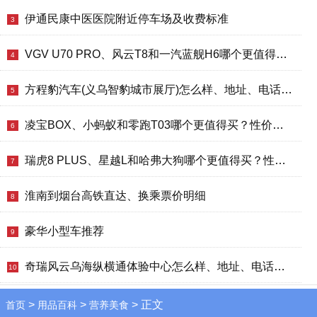
伊通民康中医医院附近停车场及收费标准
3
VGV U70 PRO、风云T8和一汽蓝舰H6哪个更值得买？性价比、配置对比
4
方程豹汽车(义乌智豹城市展厅)怎么样、地址、电话、上班时间查询
5
凌宝BOX、小蚂蚁和零跑T03哪个更值得买？性价比、配置对比
6
瑞虎8 PLUS、星越L和哈弗大狗哪个更值得买？性价比、配置对比
7
淮南到烟台高铁直达、换乘票价明细
8
豪华小型车推荐
9
奇瑞风云乌海纵横通体验中心怎么样、地址、电话、上班时间查询
10
>
>
> 正文
首页
用品百科
营养美食