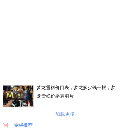
丰
价
格
表
广
州
车
展
海
淘
攻
略
梦龙雪糕价目表，梦龙多少钱一根，梦
|
龙雪糕价格表图片
BASE
美
加载更多
国
海
专栏推荐