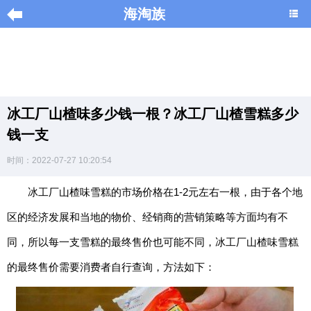
海淘族
导
航
|
冰工厂山楂味多少钱一根？冰工厂山楂雪糕多少
Home
钱一支
×
时间：2022-07-27 10:20:54
海
淘
冰工厂山楂味雪糕的市场价格在1-2元左右一根，由于各个地
促
区的经济发展和当地的物价、经销商的营销策略等方面均有不
销
|
同，所以每一支雪糕的最终售价也可能不同，冰工厂山楂味雪糕
DISCOUNT
的最终售价需要消费者自行查询，方法如下：
黑
色
星