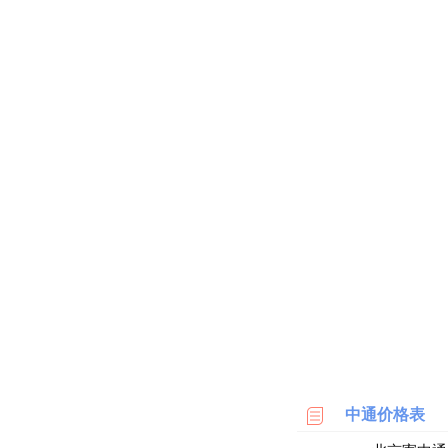
海
淘
网
站
中通价格表