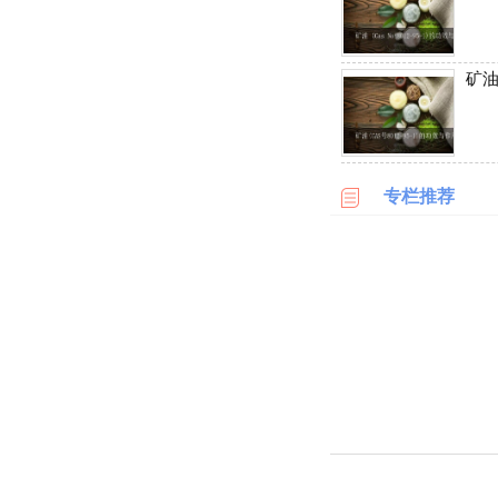
淘
网
站
矿油
德
国
海
淘
专栏推荐
网
站
日
本
海
淘
网
站
英
国