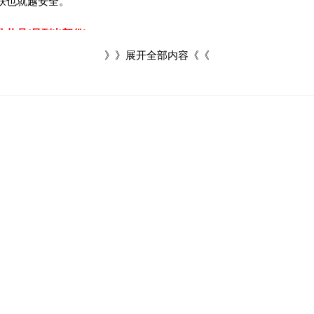
肤也就越安全。
化妆品(只列出部份)：
》》展开全部内容《《
特点
桃BB霜
孕妇适用
湿护手霜
无香精,孕妇适用
湿身体乳液
孕妇适用
保湿修颜霜