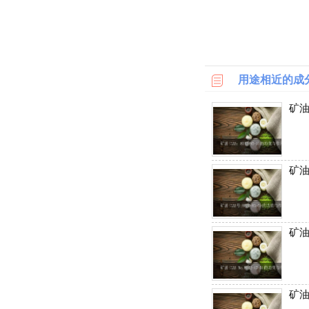
乐
天
国
际
用途相近的成
6PM
矿油
LOOKFANTASTIC
SSENSE
矿油
化
妆
品
矿油
成
分
矿油
顺