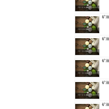
丰
价
格
表
矿
广
州
矿油
车
展
海
矿油 
淘
攻
略
|
BASE
矿油
美
国
海
矿油 