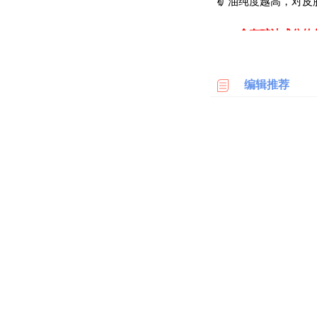
矿油纯度越高，对皮
科
含有矿油成分的
美
国
产品
亚
编辑推荐
马
创美时红樱
逊
李医生舒润保
日
本
奥诗娜矿物保
亚
马
李医生玻尿酸
逊
德
国
亚
马
逊