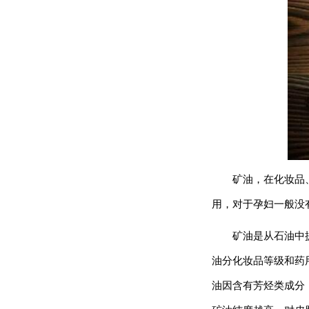
期
五
网
络
星
期
一
亚
马
矿油，在化妆品
逊
会
用，对于孕妇一般没
员
日
矿油是从石油中
油分化妆品等级和药
11.11
油因含有芳烃类成分
百