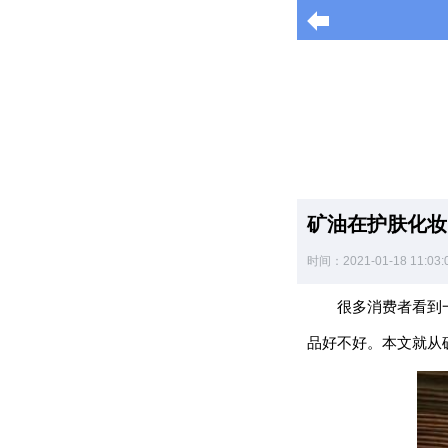
导
航
|
Home
×
矿油在护肤化妆
海
时间：2021-01-18 11:03:
淘
促
很多消费者看到
销
|
品好不好。本文就从
DISCOUNT
黑
色
星