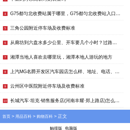
G75都匀北收费站属于哪里，G75都匀北收费站入口的详细地址
4
三角公园附近停车场及收费标准
5
从廊坊到六盘水多少公里、开车要几个小时？过路费、油费等
6
湘潭当地人喜欢去哪里玩，湘潭本地人游玩的地方
7
上汽MG名爵开发区汽车园店怎么样、地址、电话、上班时间查询
8
云州区中医院附近停车场及收费标准
9
长城汽车·坦克·销售服务店(河南丰耀·郑上路店)怎么样、地址、电话、上班时间查询
10
>
>
> 正文
首页
用品百科
购物百科
触摸版
电脑版