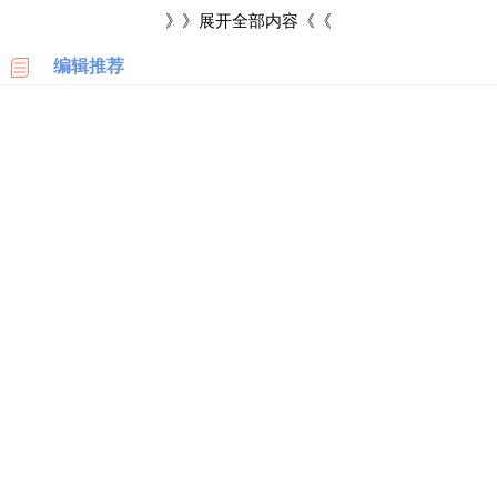
进入页面后，选择右上角的客服标志图案，就会进入客服对话页
科
》》展开全部内容《《
面，在对话框输入“人工”，会跳出“货品质量问题”、“交易维权投
编辑推荐
美
诉”等选项，如果都不是，选择“以上都不是，找人工客服”就可以
国
亚
投诉。
马
逊
3、拨打“12315”投诉
，如果和商家协商无果，可以拨打“商
家所在地的区号+12315”，进行投诉。
日
本
亚
马
逊
德
国
亚
马
逊