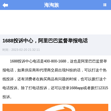
海淘族
导
航
|
1688投诉中心，阿里巴巴监督举报电话
Home
时间：2023-02-20 21:32:11
×
1688投诉中心电话是400-800-1688，这也是阿里巴巴监督举
海
淘
报电话，如果供应商和代理商交易出现纠纷的话，可以打这个热
促
销
线投诉，还有消费者在购买商品有问题的时候，也可以拨打这个
|
DISCOUNT
电话投诉。除了打电话投诉，还可以登录1688app或者拨打12315
投诉。
黑
色
星