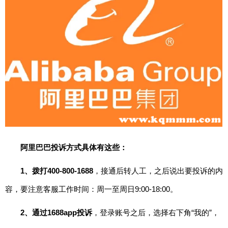
期
五
网
络
星
期
一
亚
马
逊
阿里巴巴投诉方式具体有这些：
会
员
日
1、拨打400-800-1688
，接通后转人工，之后说出要投诉的内
容，要注意客服工作时间：周一至周日9:00-18:00。
11.11
2、通过1688app投诉
，登录账号之后，选择右下角“我的”，
百