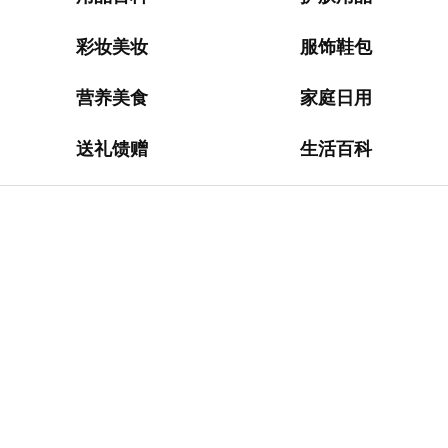
淘
网
站
彩妆美妆
服饰鞋包
德
营养美食
家庭日用
国
海
送礼馈赠
生活百科
淘
网
站
日
本
海
淘
网
站
英
国