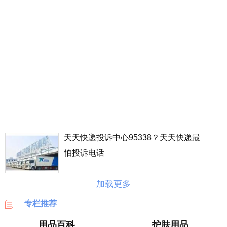
丰
价
格
表
广
州
车
展
海
淘
天天快递投诉中心95338？天天快递最
攻
略
怕投诉电话
|
BASE
加载更多
美
专栏推荐
国
海
用品百科
护肤用品