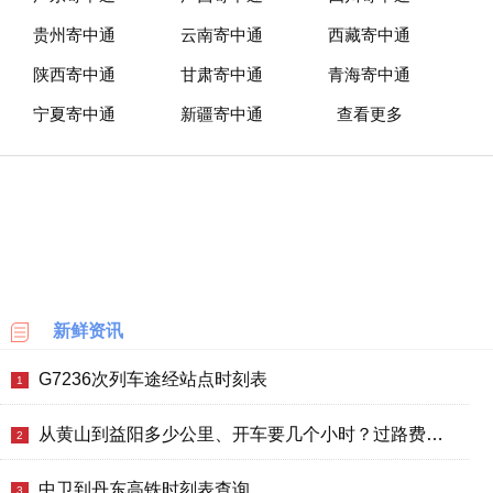
贵州寄中通
云南寄中通
西藏寄中通
陕西寄中通
甘肃寄中通
青海寄中通
宁夏寄中通
新疆寄中通
查看更多
新鲜资讯
G7236次列车途经站点时刻表
1
从黄山到益阳多少公里、开车要几个小时？过路费、油费等
2
中卫到丹东高铁时刻表查询
3